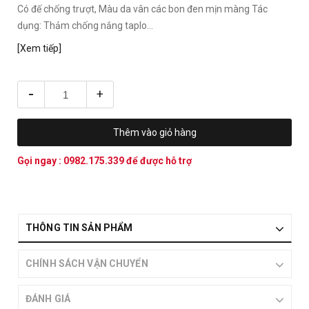
Có đế chống trượt, Màu da vân các bon đen mịn màng Tác
dụng: Thảm chống nắng taplo...
[Xem tiếp]
-
+
Thêm vào giỏ hàng
Gọi ngay :
0982.175.339
để được hỗ trợ
THÔNG TIN SẢN PHẨM
CHÍNH SÁCH VẬN CHUYỂN
ĐÁNH GIÁ