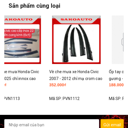
Sản phẩm cùng loại
Vè che mưa xe Honda Civic
Ốp tay cửa - Hõm cửa - Ốp
2007 - 2012 chỉ mạ crom cao
gương - Nắp xăng xe Honda
352.000₫
188.000₫
cấp
Civic 2017 - 2021 Carbon cao
cấp
Mã SP:
PVN1112
Mã SP:
PVN1063
Gửi email