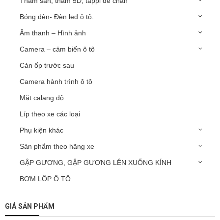
Thảm sàn, thảm 5D, tappi để chân
Bóng đèn- Đèn led ô tô.
Âm thanh – Hình ảnh
Camera – cảm biến ô tô
Cản ốp trước sau
Camera hành trình ô tô
Mặt calang độ
Líp theo xe các loại
Phụ kiện khác
Sản phẩm theo hãng xe
GẬP GƯƠNG, GẬP GƯƠNG LÊN XUỐNG KÍNH
BƠM LỐP Ô TÔ
GIÁ SẢN PHẨM