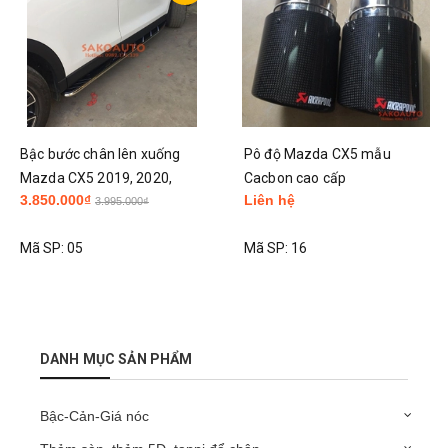
Bậc bước chân lên xuống
Pô độ Mazda CX5 mẫu
Mazda CX5 2019, 2020,
Cacbon cao cấp
3.850.000₫
Liên hệ
2021, 2022 viền inox cao cấp
3.995.000₫
Mã SP:
05
Mã SP:
16
DANH MỤC SẢN PHẨM
Bậc-Cản-Giá nóc