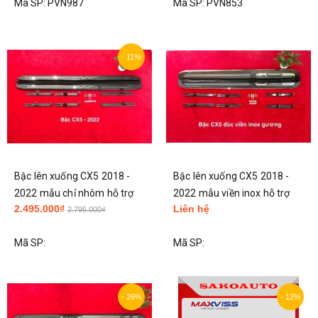
Mã SP:
PVN987
Mã SP:
PVN853
cao cấp
- 11%
Bậc lên xuống CX5 2018 -
Bậc lên xuống CX5 2018 -
2022 mẫu chỉ nhôm hỗ trợ
2022 mẫu viền inox hỗ trợ
2.495.000₫
Liên hệ
lắp đặt tại HN
lắp đặt tại HN
2.795.000₫
Mã SP:
Mã SP:
- 26%
- 12%