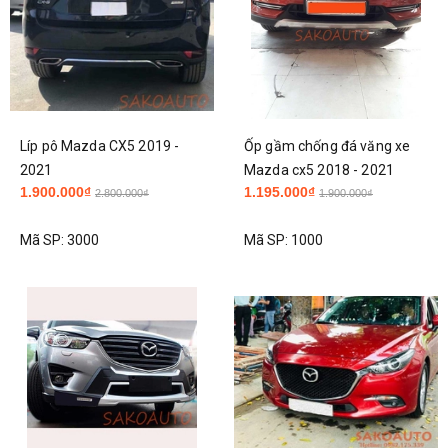
Líp pô Mazda CX5 2019 -
Ốp gầm chống đá văng xe
2021
Mazda cx5 2018 - 2021
1.900.000₫
1.195.000₫
2.800.000₫
1.900.000₫
Mã SP:
3000
Mã SP:
1000