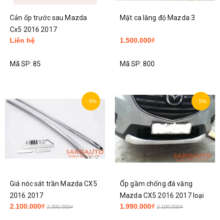
Cản ốp trước sau Mazda
Mặt ca lăng độ Mazda 3
Cx5 2016 2017
Liên hệ
1.500.000₫
Mã SP:
85
Mã SP:
800
- 9%
- 5%
Giá nóc sát trần Mazda CX5
Ốp gầm chống đá văng
2016 2017
Mazda CX5 2016 2017 loại
2.100.000₫
1.990.000₫
cao cấp
2.300.000₫
2.100.000₫