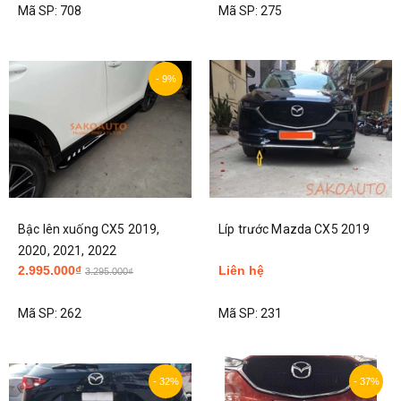
Mã SP:
708
Mã SP:
275
- 9%
Bậc lên xuống CX5 2019,
Líp trước Mazda CX5 2019
2020, 2021, 2022
2.995.000₫
Liên hệ
3.295.000₫
Mã SP:
262
Mã SP:
231
- 32%
- 37%