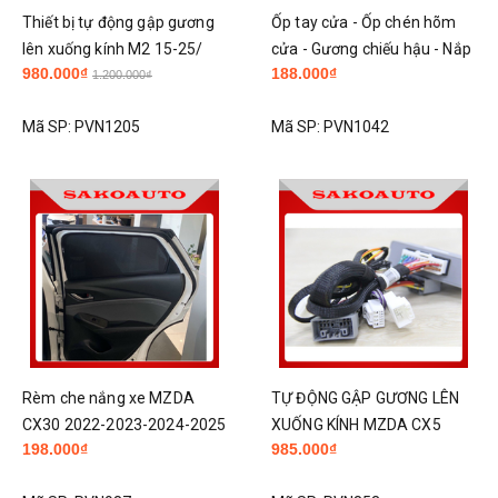
Thiết bị tự động gập gương
Ốp tay cửa - Ốp chén hõm
lên xuống kính M2 15-25/
cửa - Gương chiếu hậu - Nắp
980.000₫
188.000₫
M3 15-19/ CX5 14-19/ CX3
bình xăng Mazda CX-30 Phụ
1.200.000₫
21-25
Kiện dán Carbon fiber
Mã SP:
PVN1205
Mã SP:
PVN1042
Rèm che nắng xe MZDA
TỰ ĐỘNG GẬP GƯƠNG LÊN
CX30 2022-2023-2024-2025
XUỐNG KÍNH MZDA CX5
198.000₫
985.000₫
bộ gồm 4 tấm
2018 - 2020, MZDA 3 2016
-2018, MZDA 2, CX3 hàng