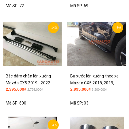
Mã SP:
72
Mã SP:
69
- 14%
- 6%
Bậc dẫm chân lên xuống
Bệ bước lên xuống theo xe
Mazda CX5 2019 - 2022
Mazda CX5 2018, 2019,
2.395.000₫
2.995.000₫
mẫu có chữ
2020, 2021, 2022 mẫu 2
2.795.000₫
3.200.000₫
Mã SP:
600
Mã SP:
03
- 4%