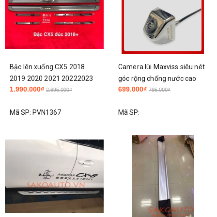
Bậc lên xuống CX5 2018
Camera lùi Maxviss siêu nét
2019 2020 2021 20222023
góc rộng chống nước cao
1.990.000₫
699.000₫
2024 2025 2026 cao cấp
cấp
2.695.000₫
795.000₫
mẫu đen đúc hỗ trợ lắp đặt
Mã SP:
PVN1367
Mã SP:
tại HN