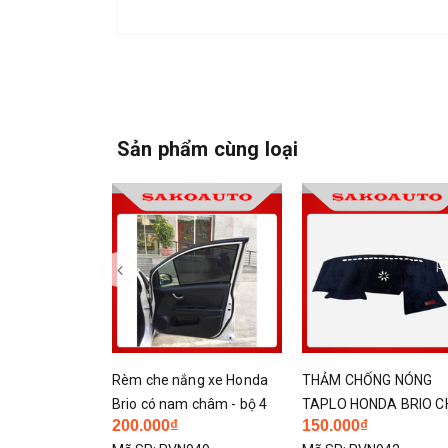
Sản phẩm cùng loại
- 3
p
ng xe Honda
THẢM CHỐNG NÓNG
Lót cốp BRIO 2018 -20
 châm - bộ 4
TAPLO HONDA BRIO CHẤT
hàng đẹp không thấm
150.000₫
238.000₫
350.000₫
LIỆU NHUNG 3 LỚP
nước