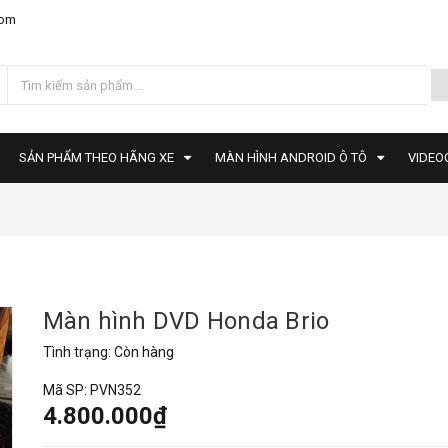
com
SẢN PHẨM THEO HÃNG XE
MÀN HÌNH ANDROID Ô TÔ
VIDEO
Màn hình DVD Honda Brio
Tình trạng:
Còn hàng
Mã SP:
PVN352
4.800.000₫