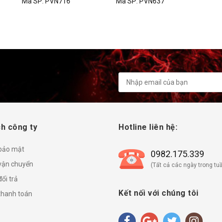
Mã SP:
PVN637
City/Jazz/CRV/Civic/HRV
/Brio 2014 - 2021
h công ty
Hotline liên hệ:
 bảo mật
0982.175.339
vận chuyển
(Tất cả các ngày trong tuầ
ổi trả
Kết nối với chúng tôi
thanh toán