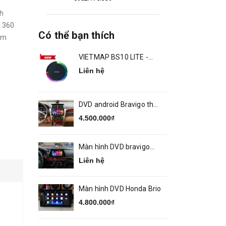
h
a 360
Có thể bạn thích
sim
VIETMAP BS10 LITE -
ANDROID BOX Ô TÔ
Liên hệ
DVD android Bravigo theo
xe Camry 2014 2018
4.500.000₫
Màn hình DVD bravigo
theo xe MAZDA 6
Liên hệ
Màn hình DVD Honda Brio
4.800.000₫