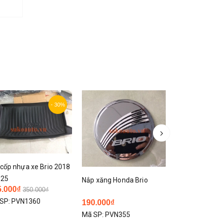
Ốp viền đèn pha hậu
Honda Brio
 xăng Honda Brio
Ốp bậc trong B
Liên hệ
Mã SP:
0.000₫
375.000₫
SP:
PVN355