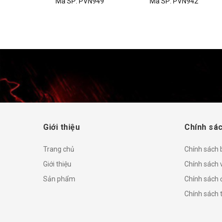
949
Mã SP:
PVN942
Mã SP:
PVN716
Giới thiệu
Chính sác
Trang chủ
Chính sách
Giới thiệu
Chính sách 
Sản phẩm
Chính sách đ
Chính sách 