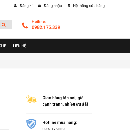
Đăng kí
Đăng nhập
Hệ thống cửa hàng
Hotline:
0982.175.339
CLIP
LIÊN HỆ
Giao hàng tận nơi, giá
cạnh tranh, nhiều ưu đãi
Hotline mua hàng:
0982.175.339