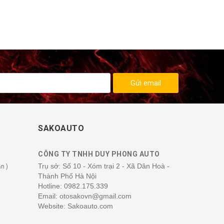
Mã SP:
PVN35
Gửi email
SAKOAUTO
CÔNG TY TNHH DUY PHONG AUTO
Trụ sở: Số 10 - Xóm trại 2 - Xã Dân Hoà -
n )
Thành Phố Hà Nội
Hotline:
0982.175.339
Email: otosakovn@gmail.com
Website: Sakoauto.com