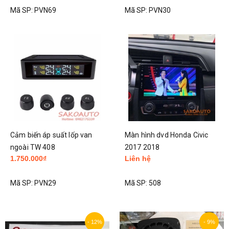
Mã SP:
PVN69
Mã SP:
PVN30
Cảm biến áp suất lốp van
Màn hình dvd Honda Civic
ngoài TW 408
2017 2018
1.750.000₫
Liên hệ
Mã SP:
PVN29
Mã SP:
508
- 12%
- 9%