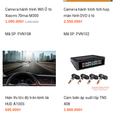
Camera hành trình Wifi Ô tô
Camera hành trình tích hợp
Xiaomi 70mai M300
màn hình DVD ô tô
1.090.000₫
2.550.000₫
1.190.000₫
Mã SP:
PVN108
Mã SP:
PVN102
Hiện thị tốc độ trên kính lái
Cảm biến áp suất lốp TNS
HUD A100S
408
695.000₫
1.890.000₫