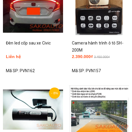
Đèn led cốp sau xe Civic
Camera hành trình ô tô SH-
200M
Liên hệ
2.390.000₫
3.450.000₫
Mã SP:
PVN162
Mã SP:
PVN157
- 8%