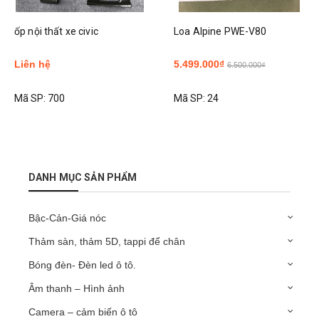
ốp nội thất xe civic
Loa Alpine PWE-V80
Liên hệ
5.499.000₫
6.500.000₫
Mã SP:
700
Mã SP:
24
DANH MỤC SẢN PHẨM
Bậc-Cản-Giá nóc
Thảm sàn, thảm 5D, tappi để chân
Bóng đèn- Đèn led ô tô.
Âm thanh – Hình ảnh
Camera – cảm biến ô tô