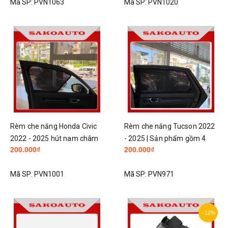
Mã SP:
PVN1063
Mã SP:
PVN1020
Rèm che nắng Honda Civic
Rèm che nắng Tucson 2022
2022 - 2025 hút nam châm
- 2025 | Sản phẩm gồm 4
200.000₫
200.000₫
kèm chân gài
tấm lắp cho 4 cánh cửa xe |
Sản phẩm có gắn nam
Mã SP:
PVN1001
Mã SP:
PVN971
châm và đế cài
- 12%