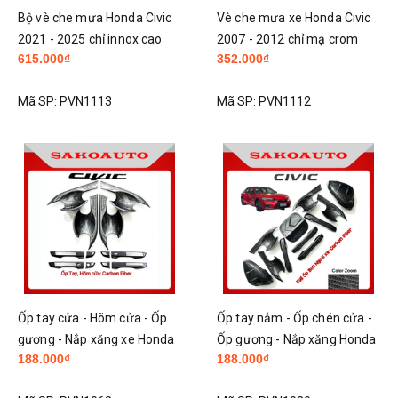
Bộ vè che mưa Honda Civic
Vè che mưa xe Honda Civic
2021 - 2025 chỉ innox cao
2007 - 2012 chỉ mạ crom
615.000₫
352.000₫
cấp 6 chi tiết liền chân kính
cao cấp
Mã SP:
PVN1113
Mã SP:
PVN1112
Ốp tay cửa - Hõm cửa - Ốp
Ốp tay nắm - Ốp chén cửa -
gương - Nắp xăng xe Honda
Ốp gương - Nắp xăng Honda
188.000₫
188.000₫
Civic 2017 - 2021 Carbon
Civic 2022 - 2025 full xe
cao cấp
Carbon bên ngoài