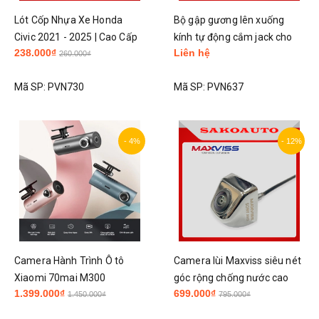
Lót Cốp Nhựa Xe Honda
Bộ gập gương lên xuống
Civic 2021 - 2025 | Cao Cấp
kính tự động cắm jack cho
238.000₫
Liên hệ
Nhựa Dẻo
Honda
260.000₫
City/Jazz/CRV/Civic/HRV/B
Mã SP:
PVN730
Mã SP:
PVN637
rio 2014 - 2021
- 4%
- 12%
Camera Hành Trình Ô tô
Camera lùi Maxviss siêu nét
Xiaomi 70mai M300
góc rộng chống nước cao
1.399.000₫
699.000₫
cấp
1.450.000₫
795.000₫