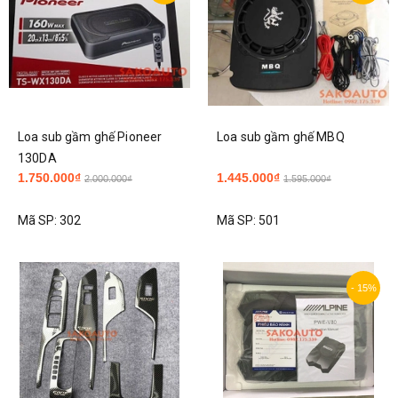
Loa sub gầm ghế Pioneer
Loa sub gầm ghế MBQ
130DA
1.750.000₫
1.445.000₫
2.000.000₫
1.595.000₫
Mã SP:
302
Mã SP:
501
- 15%