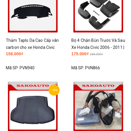
Thảm Taplo Da Cao Cấp vân
Bộ 4 Chắn Bùn Trước Và Sau
carbon cho xe Honda Civic
Xe Honda Civic 2006 - 2011 |
158.000₫
175.000₫
Form 2018-2021
Kèm ốc vít
199.000₫
Mã SP:
PVN940
Mã SP:
PVN866
- 8%