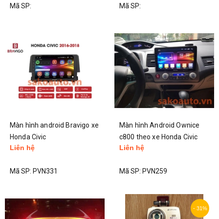
Mã SP:
Mã SP:
Màn hình android Bravigo xe
Màn hình Android Ownice
Honda Civic
c800 theo xe Honda Civic
Liên hệ
Liên hệ
2007 2011
Mã SP:
PVN331
Mã SP:
PVN259
- 31%