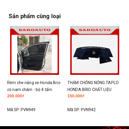
Sản phẩm cùng loại
da Brio
THẢM CHỐNG NÓNG TAPLO
Bộ gập gương lên xuống k
tấm
HONDA BRIO CHẤT LIỆU
tự động cắm jack cho Ho
150.000₫
Liên hệ
NHUNG 3 LỚP
City/Jazz/CRV/Civic/HRV
io 2014 - 2021
Mã SP:
PVN942
Mã SP:
PVN637