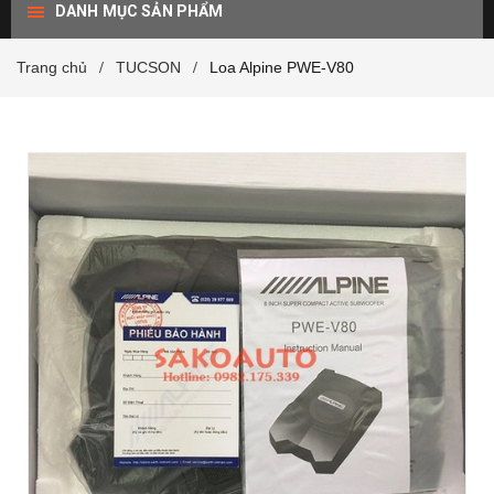
DANH MỤC SẢN PHẨM
Trang chủ
TUCSON
Loa Alpine PWE-V80
/
/