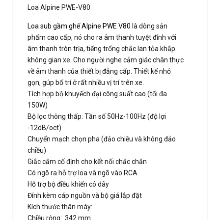
Loa Alpine PWE-V80
Loa sub gầm ghế Alpine PWE V80
là dòng sản
phẩm cao cấp, nó cho ra âm thanh tuyệt đỉnh với
âm thanh tròn trịa, tiếng trống chắc lan tỏa khắp
không gian xe. Cho người nghe cảm giác chân thực
về âm thanh của thiết bị đẳng cấp. Thiết kế nhỏ
gọn, gúp bố trí ở rất nhiều vị trí trên xe.
Tích hợp bộ khuyếch đại công suất cao (tối đa
150W)
Bộ lọc thông thấp: Tần số 50Hz-100Hz (độ lợi
-12dB/oct)
Chuyển mạch chọn pha (đảo chiều và không đảo
chiều)
Giắc cắm cố định cho kết nối chắc chắn
Có ngõ ra hỗ trợ loa và ngõ vào RCA
Hỗ trợ bộ điều khiển có dây
Đính kèm cáp nguồn và bộ giá lắp đặt
Kích thước thân máy:
Chiều rộng: 342 mm