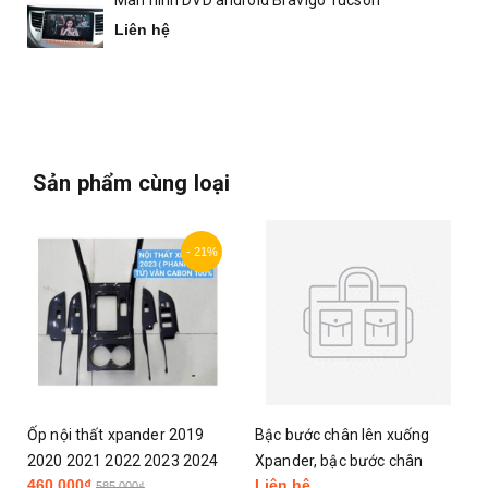
Màn hình DVD android Bravigo Tucson
Liên hệ
Sản phẩm cùng loại
- 21%
Ốp nội thất xpander 2019
Bậc bước chân lên xuống
1
2020 2021 2022 2023 2024
Xpander, bậc bước chân
460.000₫
Liên hệ
2025 2026
xpander
585.000₫