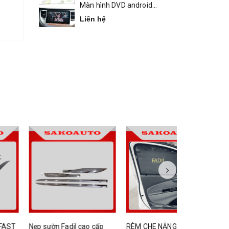
Màn hình DVD android
Bravigo Tucson
Liên hệ
 sườn Fadil cao cấp
RÈM CHE NẮNG XE FADIL