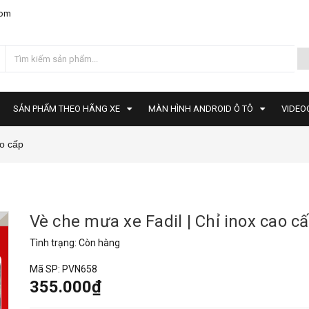
com
SẢN PHẨM THEO HÃNG XE
MÀN HÌNH ANDROID Ô TÔ
VIDEO
ao cấp
Vè che mưa xe Fadil | Chỉ inox cao c
Tình trạng:
Còn hàng
Mã SP:
PVN658
355.000₫