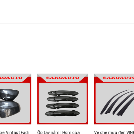
rev
dil
Ốp tay nắm | Hõm cửa
Vè che mưa đen VINFAST
Nẹp