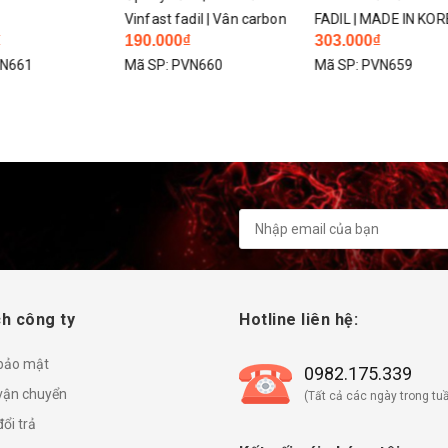
Vinfast fadil | Vân carbon
FADIL | MADE IN KOREA
nhự
190.000₫
303.000₫
34
Mã SP:
PVN660
Mã SP:
PVN659
Mã 
h công ty
Hotline liên hệ:
 bảo mật
0982.175.339
vận chuyển
(Tất cả các ngày trong tuầ
ổi trả