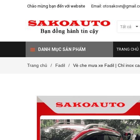
Chào mừng bạn đến với website
Email: otosakovn@gmail.
Tất cả
DANH MỤC SẢN PHẨM
TRANG CHỦ
Trang chủ
Fadil
Vè che mưa xe Fadil | Chỉ inox c
/
/