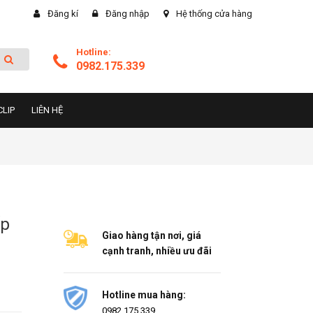
Đăng kí
Đăng nhập
Hệ thống cửa hàng
Hotline:
0982.175.339
CLIP
LIÊN HỆ
ấp
Giao hàng tận nơi, giá
cạnh tranh, nhiều ưu đãi
Hotline mua hàng:
0982.175.339