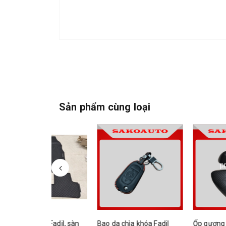
Sản phẩm cùng loại
p
su Fadil, sàn
Bao da chìa khóa Fadil
Ốp gương xe Vinfast Fa