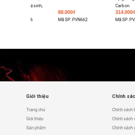
ễ vệ sinh,
Carbon
88.000₫
314.000₫
i hà nội
1366
Mã SP:
PVN662
Mã SP:
PVN661
Giới thiệu
Chính sác
Trang chủ
Chính sách
Giới thiệu
Chính sách 
Sản phẩm
Chính sách đ