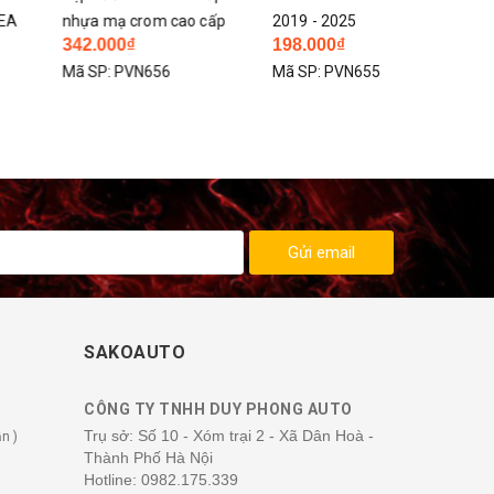
a mạ crom cao cấp
2019 - 2025
2.000₫
198.000₫
SP:
PVN656
Mã SP:
PVN655
Gửi email
SAKOAUTO
CÔNG TY TNHH DUY PHONG AUTO
Trụ sở: Số 10 - Xóm trại 2 - Xã Dân Hoà -
n )
Thành Phố Hà Nội
Hotline:
0982.175.339