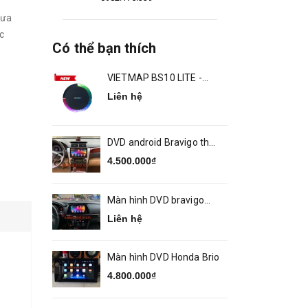
mưa
c
Có thể bạn thích
VIETMAP BS10 LITE -
ANDROID BOX Ô TÔ
Liên hệ
DVD android Bravigo theo
xe Camry 2014 2018
4.500.000₫
Màn hình DVD bravigo
theo xe MAZDA 6
Liên hệ
Màn hình DVD Honda Brio
4.800.000₫