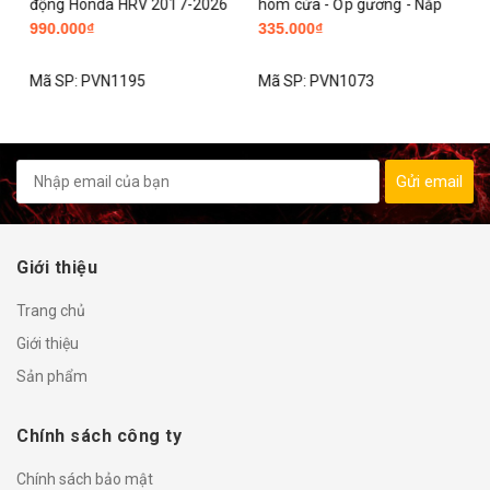
động Honda HRV 2017-2026
hõm cửa - Ốp gương - Nắp
990.000₫
335.000₫
cắm jack zin
xăng Carbon xe HRV 2023-
2025 Carbon
Mã SP:
PVN1195
Mã SP:
PVN1073
Gửi email
Giới thiệu
Trang chủ
Giới thiệu
Sản phẩm
Chính sách công ty
Chính sách bảo mật