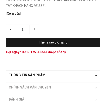
LÀ TỪ 96% ĐẾN 98% DO THẢM TỪ KHI SẢN XUẤT ĐẾN KHI TỚI
TAY KHÁCH HÀNG ĐỀU SẼ...
[Xem tiếp]
-
+
Thêm vào giỏ hàng
Gọi ngay :
0982.175.339
để được hỗ trợ
THÔNG TIN SẢN PHẨM
CHÍNH SÁCH VẬN CHUYỂN
ĐÁNH GIÁ