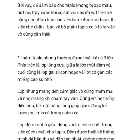
Bởi vậy, để đảm bảo cho taplo không bị bạc màu,
nứt nẻ, trầy xước khi cọ sát với các đồ vật trên xe
cũng như đảm bảo cho việc lái xe được an toàn, thì
việc che chắn - bảo vệ bộ phận taplo xe ô tô là việc
vô cùng cần thiết.
*Thảm taplo nhung thường được thiết kế có 3 lớp:
Phía trên là lớp lông cừu, giữa là lớp mút đệm và
cuối cùng là lớp gai silicon hoặc vải lót có gắn các
miếng cao su nhỏ.
Lớp nhung mang đến cảm giác vô cùng mềm mại
và nhẹ nhàng khi chạm tay vào. Cùng với hệ thống
điều hòa, bề mặt bằng lông giúp giảm đáng kể
lượng bụi mịn có trong cabin xe.
Lớp đệm mút ở giữa đóng vai trò chen chốt trong
việc cách nhiệt cho taplo. Đệm được thiết kế thông
minh để hấp thụ và dần tản nhiệt, chống nóng cho