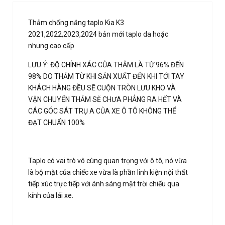
Thảm chống nắng taplo Kia K3
2021,2022,2023,2024 bản mới taplo da hoặc
nhung cao cấp
LƯU Ý: ĐỘ CHÍNH XÁC CỦA THẢM LÀ TỪ 96% ĐẾN
98% DO THẢM TỪ KHI SẢN XUẤT ĐẾN KHI TỚI TAY
KHÁCH HÀNG ĐỀU SẼ CUỘN TRÒN LƯU KHO VÀ
VẬN CHUYỂN THẢM SẼ CHƯA PHẲNG RA HẾT VÀ
CÁC GÓC SÁT TRỤ A CỦA XE Ô TÔ KHÔNG THỂ
ĐẠT CHUẨN 100%
Taplo có vai trò vô cùng quan trọng với ô tô, nó vừa
là bộ mặt của chiếc xe vừa là phần linh kiện nội thất
tiếp xúc trực tiếp với ánh sáng mặt trời chiếu qua
kính của lái xe.