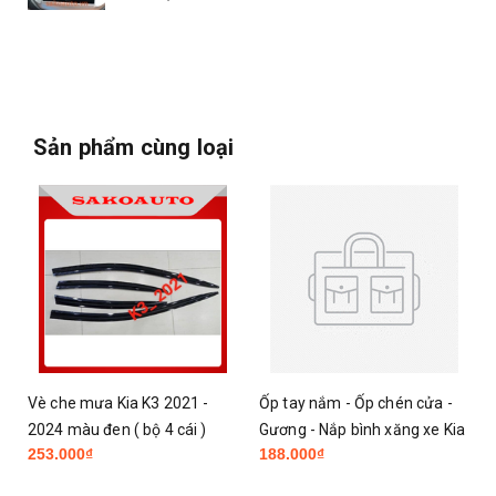
Sản phẩm cùng loại
Vè che mưa Kia K3 2021 -
Ốp tay nắm - Ốp chén cửa -
-
2024 màu đen ( bộ 4 cái )
Gương - Nắp bình xăng xe Kia
253.000₫
188.000₫
K3 2022 - 2025 Carbon cao
cấp Phụ kiện trang trí