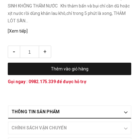
SINH KHÔNG THẤM NƯỚC Khi thảm bẩn và bụi chỉ cần dũ hoặc
xịt nước rồi dùng khăn lau khô,chỉ trong 5 phút là xong, THẢM
LÓT SÀN...
[Xem tiếp]
-
+
Thêm vào giỏ hàng
Gọi ngay :
0982.175.339
để được hỗ trợ
THÔNG TIN SẢN PHẨM
CHÍNH SÁCH VẬN CHUYỂN