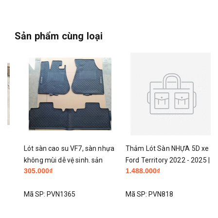
Sản phẩm cùng loại
Lót sàn cao su VF7, sàn nhựa
Thảm Lót Sàn NHỰA 5D xe
không mùi dễ vệ sinh. sản
Ford Territory 2022 - 2025 |
305.000₫
1.488.000₫
phẩm có bán tại hà nội
Hàng Nhựa đúc nguyên khối
KO TRÀN VIỀN TPE
Mã SP:
PVN1365
Mã SP:
PVN818