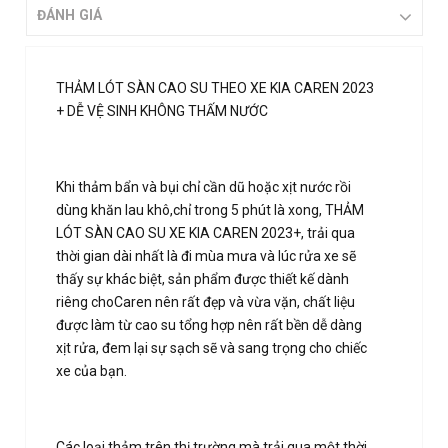
ĐÁNH GIÁ
THẢM LÓT SÀN CAO SU THEO XE KIA CAREN 2023
+ DỄ VỆ SINH KHÔNG THẤM NƯỚC
Khi thảm bẩn và bụi chỉ cần dũ hoặc xịt nước rồi
dùng khăn lau khô,chỉ trong 5 phút là xong, THẢM
LÓT SÀN CAO SU XE KIA CAREN 2023+, trải qua
thời gian dài nhất là đi mùa mưa và lúc rửa xe sẽ
thấy sự khác biệt, sản phẩm được thiết kế dành
riêng choCaren nên rất đẹp và vừa vặn, chất liệu
được làm từ cao su tổng hợp nên rất bền dễ dàng
xịt rửa, đem lại sự sạch sẽ và sang trọng cho chiếc
xe của bạn.
Các loại thảm trên thị trường mà trải qua một thời