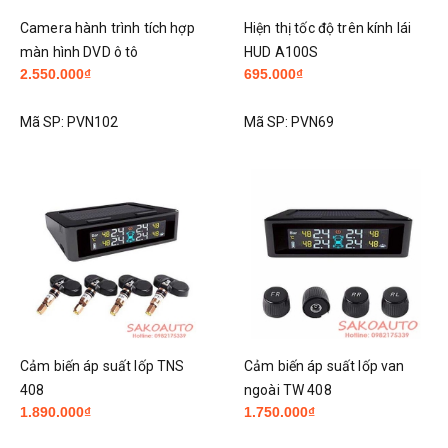
Camera hành trình tích hợp
Hiện thị tốc độ trên kính lái
màn hình DVD ô tô
HUD A100S
2.550.000₫
695.000₫
Mã SP:
PVN102
Mã SP:
PVN69
Cảm biến áp suất lốp TNS
Cảm biến áp suất lốp van
408
ngoài TW 408
1.890.000₫
1.750.000₫