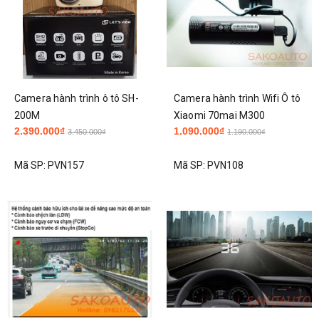
Camera hành trình ô tô SH-
Camera hành trình Wifi Ô tô
200M
Xiaomi 70mai M300
2.390.000₫
1.090.000₫
3.450.000₫
1.190.000₫
Mã SP:
PVN157
Mã SP:
PVN108