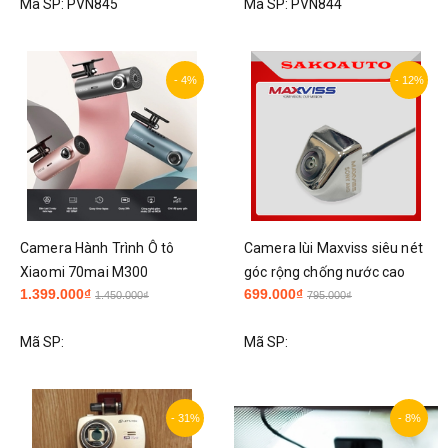
Mã SP:
PVN845
Mã SP:
PVN844
hybird 24-25
- 4%
- 12%
Camera Hành Trình Ô tô
Camera lùi Maxviss siêu nét
Xiaomi 70mai M300
góc rộng chống nước cao
1.399.000₫
699.000₫
cấp
1.450.000₫
795.000₫
Mã SP:
Mã SP:
- 31%
- 8%