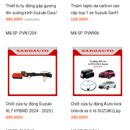
Thiết bị tự động gập gương
Thảm taplo da carbon cao
lên xuống kính Suzuki Ciaz/
cấp loại 1 xe Suzuki Swift
980.000₫
159.000₫
Ertiga/ XL7/ Swift 17-25
2018 -2021
1.500.000₫
Hybird
Mã SP:
PVN1204
Mã SP:
PVN906
Chốt cửa tự động Suzuki
Chốt cửa tự động Auto lock
XL7 HYBRID 2024 - 2025 |
Unlock xe ô tô SUZUKI (Lắp
685.000₫
390.000₫
Auto lock lắp chung Suzuki
cho Ciaz, XL7, Ertiga,Swift)
Jimmy 24-25/Suzuki Ertiga
2014 - 2020, NISSAN