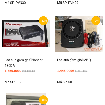
Mã SP:
PVN30
Mã SP:
PVN29
- 12%
- 9%
Loa sub gầm ghế Pioneer
Loa sub gầm ghế MBQ
130DA
1.750.000₫
1.445.000₫
2.000.000₫
1.595.000₫
Mã SP:
302
Mã SP:
501
- 15%