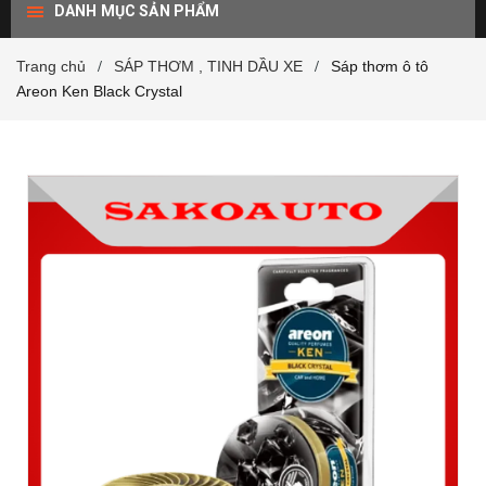
DANH MỤC SẢN PHẨM
Trang chủ
SÁP THƠM , TINH DẦU XE
Sáp thơm ô tô
/
/
Areon Ken Black Crystal