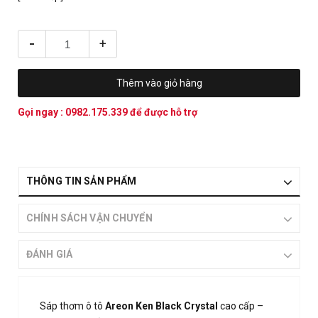
-
+
Thêm vào giỏ hàng
Gọi ngay :
0982.175.339
để được hỗ trợ
THÔNG TIN SẢN PHẨM
CHÍNH SÁCH VẬN CHUYỂN
ĐÁNH GIÁ
Sáp thơm ô tô
Areon Ken Black Crystal
cao cấp –