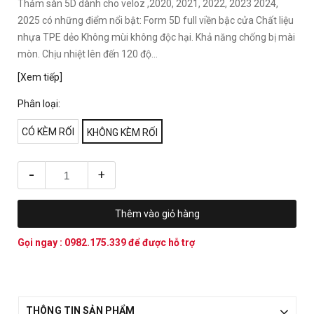
Thảm sàn 5D dành cho veloz ,2020, 2021, 2022, 2023 2024,
2025 có những điểm nổi bật: Form 5D full viền bậc cửa Chất liệu
nhựa TPE dẻo Không mùi không độc hại. Khả năng chống bị mài
mòn. Chịu nhiệt lên đến 120 độ...
[Xem tiếp]
Phân loại:
CÓ KÈM RỐI
KHÔNG KÈM RỐI
-
+
Thêm vào giỏ hàng
Gọi ngay :
0982.175.339
để được hỗ trợ
THÔNG TIN SẢN PHẨM