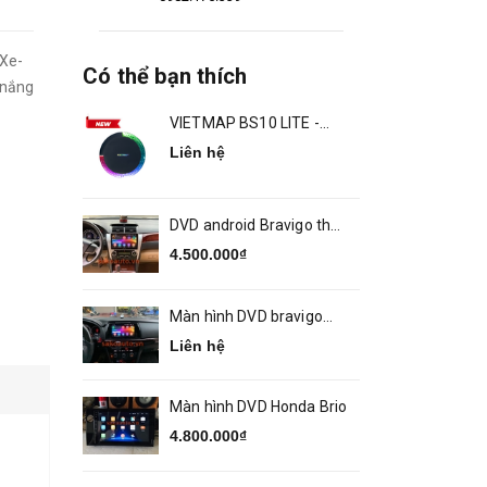
 Xe-
Có thể bạn thích
 nắng
VIETMAP BS10 LITE -
ANDROID BOX Ô TÔ
Liên hệ
DVD android Bravigo theo
xe Camry 2014 2018
4.500.000₫
Màn hình DVD bravigo
theo xe MAZDA 6
Liên hệ
Màn hình DVD Honda Brio
4.800.000₫