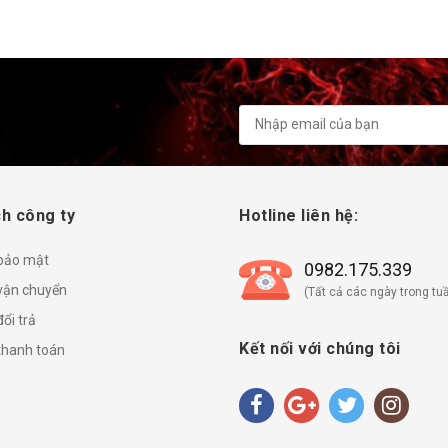
h công ty
Hotline liên hệ:
 bảo mật
0982.175.339
vận chuyển
(Tất cả các ngày trong tuầ
ổi trả
Kết nối với chúng tôi
thanh toán