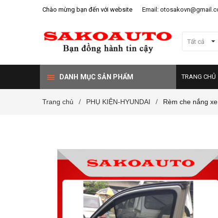
Chào mừng bạn đến với website
Email: otosakovn@gmail.
Tất cả
DANH MỤC SẢN PHẨM
TRANG CHỦ
Trang chủ
PHỤ KIỆN-HYUNDAI
Rèm che nắng xe
/
/