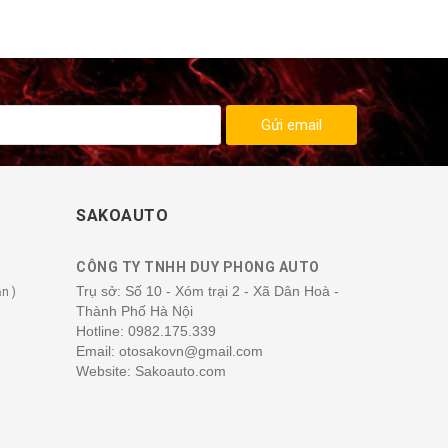
Gửi email
SAKOAUTO
CÔNG TY TNHH DUY PHONG AUTO
Trụ sở: Số 10 - Xóm trại 2 - Xã Dân Hoà -
n )
Thành Phố Hà Nội
Hotline:
0982.175.339
Email: otosakovn@gmail.com
Website: Sakoauto.com