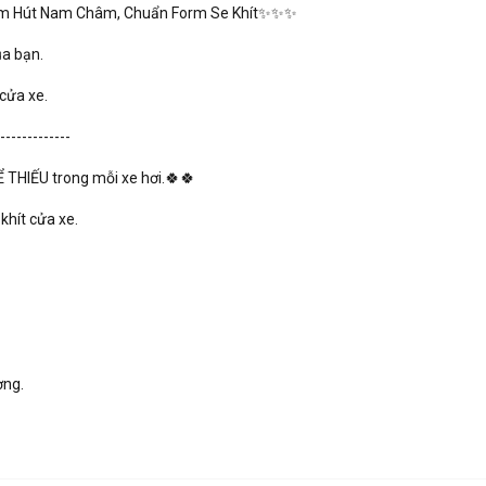
 Tấm Hút Nam Châm, Chuẩn Form Se Khít✨✨✨
ủa bạn.
 cửa xe.
-------------
THIẾU trong mỗi xe hơi.🍀🍀
khít cửa xe.
ờng.