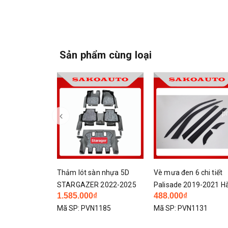
Sản phẩm cùng loại
p
n nhựa 5D
Vè mưa đen 6 chi tiết
Vè che mưa xe Huynda
 2022-2025
Palisade 2019-2021 Hàng
Stargazer 2022 - 2024 
₫
488.000₫
272.000₫
 cấp
cao cấp
Mẫu Chỉ Inox cao cấp 
1185
Mã SP:
PVN1131
Mã SP:
PVN1119
Nhựa đen Thái ABS