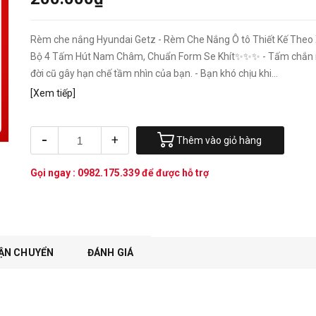
Rèm che nắng Hyundai Getz - Rèm Che Nắng Ô tô Thiết Kế Theo
Bộ 4 Tấm Hút Nam Châm, Chuẩn Form Se Khít✨✨✨ - Tấm chắn
đời cũ gây hạn chế tầm nhìn của bạn. - Bạn khó chịu khi...
[Xem tiếp]
-
+
Thêm vào giỏ hàng
Gọi ngay :
0982.175.339
để được hỗ trợ
ẬN CHUYỂN
ĐÁNH GIÁ