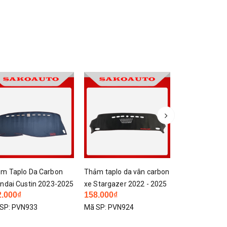
- 17%
m taplo da vân carbon
Chắn bùn xe Hyundai
Stargazer 2022 - 2025
Custin 2023 - 2025 | Chất
8.000₫
165.000₫
199.000₫
 đen, đế chống trượt,
liệu nhựa dẻo độ bền cao
SP:
PVN924
Mã SP:
PVN869
g cao cấp
dễ dàng lắp đặt