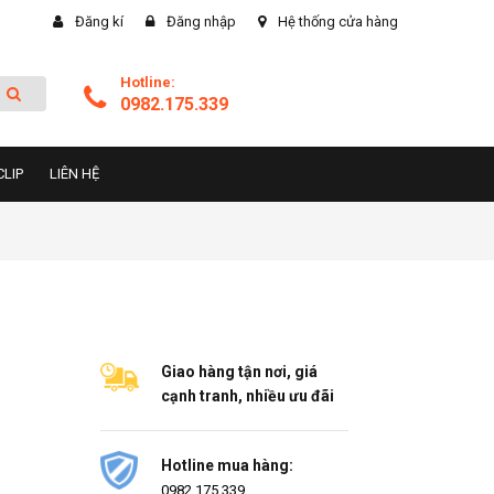
Đăng kí
Đăng nhập
Hệ thống cửa hàng
Hotline:
0982.175.339
CLIP
LIÊN HỆ
Giao hàng tận nơi, giá
cạnh tranh, nhiều ưu đãi
Hotline mua hàng:
0982.175.339