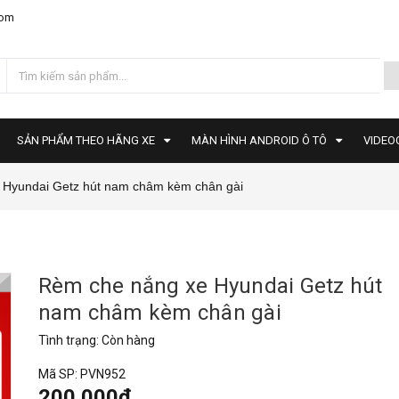
com
SẢN PHẨM THEO HÃNG XE
MÀN HÌNH ANDROID Ô TÔ
VIDEO
 Hyundai Getz hút nam châm kèm chân gài
Rèm che nắng xe Hyundai Getz hút
nam châm kèm chân gài
Tình trạng:
Còn hàng
Mã SP:
PVN952
200.000₫