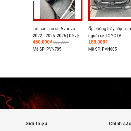
 xe Avanza
Lót sàn cao su Avanza
Ốp chống trầy cốp tron
 | Chống Trơn
2022 - 2025-2026 | Dễ vệ
ngoài xe TOYOTA
450.000₫
188.000₫
585.000₫
g nóng taplo
sinh chính hãng Nissin
AVANZA 2022 - 2025 |
890
Mã SP:
PVN785
Mã SP:
PVN685
o cấp dày đẹp
chất liệu TITAN cao cấ
Giới thiệu
Chính sác