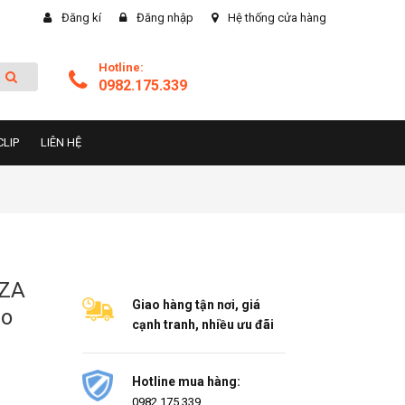
Đăng kí
Đăng nhập
Hệ thống cửa hàng
Hotline:
0982.175.339
CLIP
LIÊN HỆ
NZA
Giao hàng tận nơi, giá
ao
cạnh tranh, nhiều ưu đãi
Hotline mua hàng:
0982.175.339