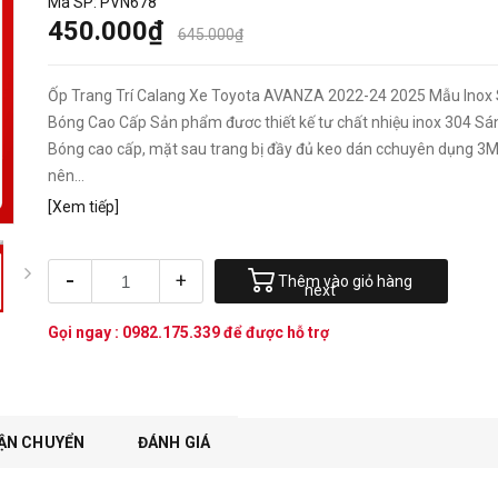
Mã SP:
PVN678
450.000₫
645.000₫
Ốp Trang Trí Calang Xe Toyota AVANZA 2022-24 2025 Mẫu Inox
Bóng Cao Cấp Sản phẩm đươc thiết kế tư chất nhiệu inox 304 Sá
Bóng cao cấp, mặt sau trang bị đầy đủ keo dán cchuyên dụng 3
nên...
[Xem tiếp]
-
+
Thêm vào giỏ hàng
next
Gọi ngay :
0982.175.339
để được hỗ trợ
ẬN CHUYỂN
ĐÁNH GIÁ