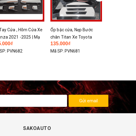
Tay Cửa , Hõm Cửa Xe
Ốp bậc cửa, Nẹp Bước
Rèm che nắng
nza 2021 -2025 | Mạ
chân Titan Xe Toyota
2022 - 2025 |
5.000₫
135.000₫
188.000₫
215
m Cao Cấp Chống
Avanza 2022 - 2025
châm, bộ 4 t
SP:
PVN682
Mã SP:
PVN681
Mã SP:
PVN68
c tay cửa làm đẹp cho
gài
Gửi email
SAKOAUTO