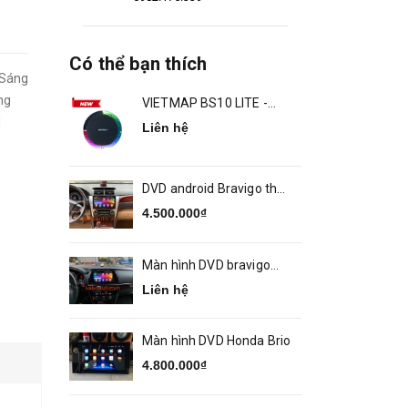
Có thể bạn thích
 Sáng
ng
VIETMAP BS10 LITE -
ANDROID BOX Ô TÔ
M
Liên hệ
DVD android Bravigo theo
xe Camry 2014 2018
4.500.000₫
Màn hình DVD bravigo
theo xe MAZDA 6
Liên hệ
Màn hình DVD Honda Brio
4.800.000₫