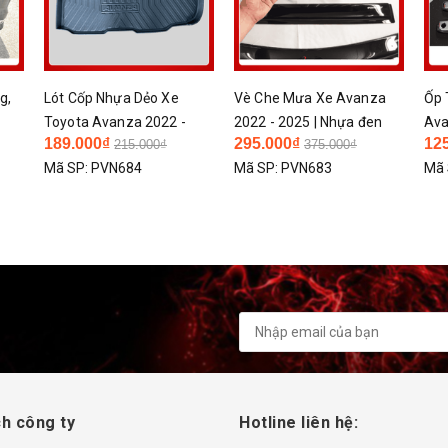
g,
Lót Cốp Nhựa Dẻo Xe
Vè Che Mưa Xe Avanza
Ốp 
Toyota Avanza 2022 -
2022 - 2025 | Nhựa đen
Ava
189.000₫
295.000₫
12
215.000₫
375.000₫
2025 | Loại 1 Mẫu Nhựa
cao cấp dày đẹp
Cro
Mã SP:
PVN684
Mã SP:
PVN683
Mã 
p
Dẻo Cao Cấp Không Mùi
xướ
xe
h công ty
Hotline liên hệ: