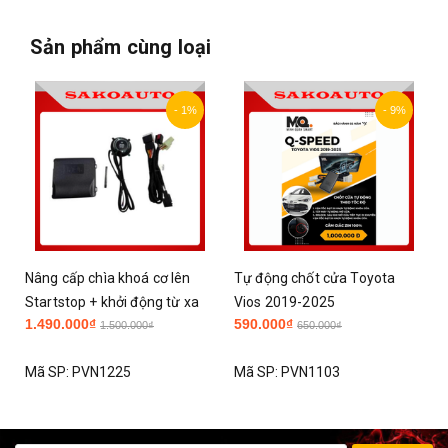
Sản phẩm cùng loại
- 9%
Tự động chốt cửa Toyota
ỐP GƯƠNG XE TOYOTA VIOS
Vios 2019-2025
2019 - 2024 cao cấp
590.000₫
229.000₫
650.000₫
Mã SP:
PVN1103
Mã SP:
PVN1083