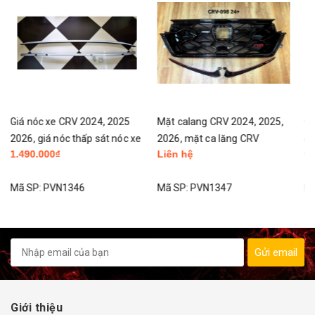
Mặt calang CRV 2024, 2025,
Gập gương nâng hạ kính tự
e
2026, mặt ca lăng CRV
động CRV 2018 - 2025 /
Liên hệ
980.000₫
Civic/ HRV bản L, RS, HEV
(22-26)
Mã SP:
PVN1347
Mã SP:
PVN1198
Gửi email
Giới thiệu