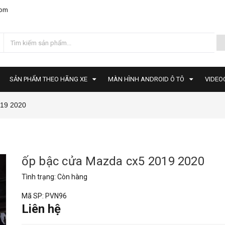
com
SẢN PHẨM THEO HÃNG XE
MÀN HÌNH ANDROID Ô TÔ
VIDEO
019 2020
ốp bậc cửa Mazda cx5 2019 2020
Tình trạng:
Còn hàng
Mã SP:
PVN96
Liên hệ