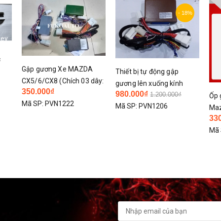
- 18%
rev
c
Gập gương Xe MAZDA
Thiết bị tự động gập
CX5/6/CX8 (Chích 03 dây:
gương lên xuống kính
350.000₫
02 dây tín hiệu, 01 dây
980.000₫
1.200.000₫
Mazda 6 14-25/ CX5
Ốp 
Mã SP:
PVN1222
nguồn B+)
Mã SP:
PVN1206
Luxury 20-25/ CX8 19-25
Maz
33
20
Mã 