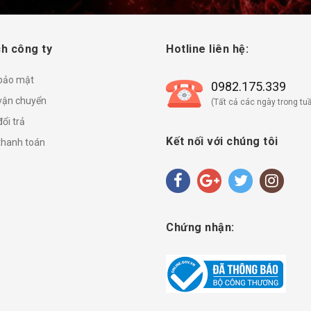
h công ty
Hotline liên hệ:
 bảo mật
0982.175.339
vận chuyển
(Tất cả các ngày trong tuầ
ổi trả
Kết nối với chúng tôi
thanh toán
Chứng nhận: