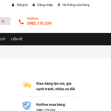
Đăng kí
Đăng nhập
Hệ thống cửa hàng
Hotline:
0982.175.339
CLIP
LIÊN HỆ
Giao hàng tận nơi, giá
cạnh tranh, nhiều ưu đãi
Hotline mua hàng:
0982.175.339