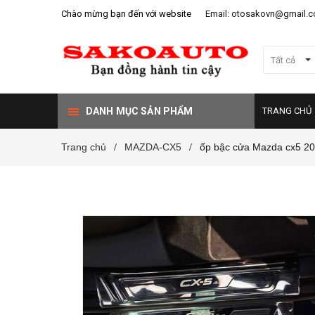
Chào mừng bạn đến với website
Email: otosakovn@gmail.
Tất cả
DANH MỤC SẢN PHẨM
TRANG CHỦ
Trang chủ
MAZDA-CX5
ốp bậc cửa Mazda cx5 2
/
/