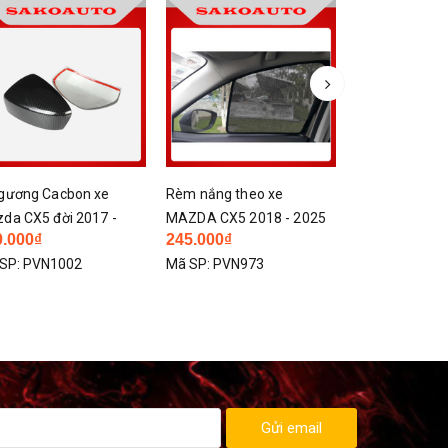
gương Cacbon xe
Rèm nắng theo xe
Thảm taplo x
da CX5 đời 2017 -
MAZDA CX5 2018 - 2025
CX5 2015 - 2
0.000₫
245.000₫
158.000₫
24
vân cacbon
SP:
PVN1002
Mã SP:
PVN973
Mã SP:
PVN93
Gửi email