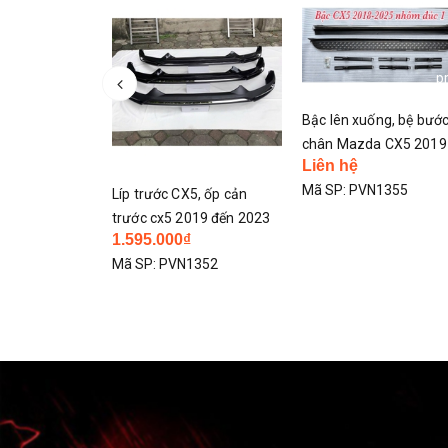
p
Bậc lên xuống, bệ bướ
chân Mazda CX5 2019
Mazda cx5
Liên hệ
2020 đến 2025
25. lắp zin
Mã SP:
PVN1355
Líp trước CX5, ốp cản
trước cx5 2019 đến 2023
1356
1.595.000₫
Mã SP:
PVN1352