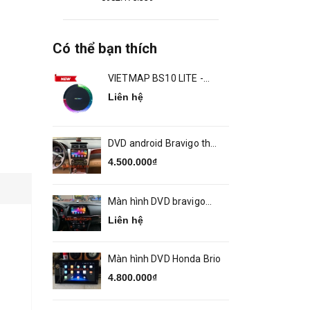
Có thể bạn thích
VIETMAP BS10 LITE -
ANDROID BOX Ô TÔ
Liên hệ
DVD android Bravigo theo
xe Camry 2014 2018
4.500.000₫
Màn hình DVD bravigo
theo xe MAZDA 6
Liên hệ
Màn hình DVD Honda Brio
4.800.000₫