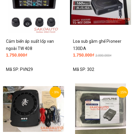
Cảm biến áp suất lốp van
Loa sub gầm ghế Pioneer
ngoài TW 408
130DA
1.750.000₫
1.750.000₫
2.000.000₫
Mã SP:
PVN29
Mã SP:
302
- 9%
- 15%