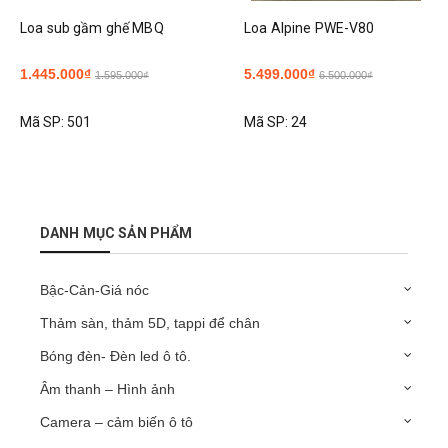
Loa sub gầm ghế MBQ
Loa Alpine PWE-V80
1.445.000₫
5.499.000₫
1.595.000₫
6.500.000₫
Mã SP:
501
Mã SP:
24
DANH MỤC SẢN PHẨM
Bậc-Cản-Giá nóc
Thảm sàn, thảm 5D, tappi để chân
Bóng đèn- Đèn led ô tô.
Âm thanh – Hình ảnh
Camera – cảm biến ô tô