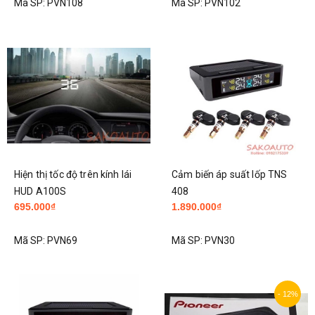
Mã SP:
PVN108
Mã SP:
PVN102
Hiện thị tốc độ trên kính lái
Cảm biến áp suất lốp TNS
HUD A100S
408
695.000₫
1.890.000₫
Mã SP:
PVN69
Mã SP:
PVN30
- 12%