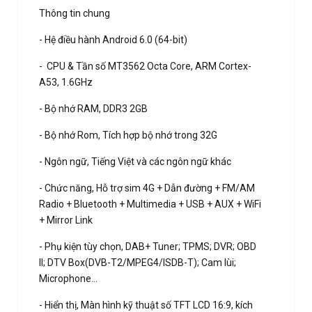
Thông tin chung
- Hệ điều hành Android 6.0 (64-bit)
- CPU & Tần số MT3562 Octa Core, ARM Cortex-
A53, 1.6GHz
- Bộ nhớ RAM, DDR3 2GB
- Bộ nhớ Rom, Tích hợp bộ nhớ trong 32G
- Ngôn ngữ, Tiếng Việt và các ngôn ngữ khác
- Chức năng, Hỗ trợ sim 4G + Dẫn đường + FM/AM
Radio + Bluetooth + Multimedia + USB + AUX + WiFi
+ Mirror Link
- Phụ kiện tùy chọn, DAB+ Tuner; TPMS; DVR; OBD
II; DTV Box(DVB-T2/MPEG4/ISDB-T); Cam lùi;
Microphone…
- Hiển thị, Màn hình kỹ thuật số TFT LCD 16:9, kích