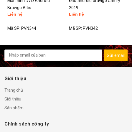
Đầu android bravigo Camry
Màn hình DVD android
2019
Bravigo Camry 2019
Liên hệ
4.500.000₫
Mã SP:
PVN342
Mã SP:
PVN341
Gửi email
Giới thiệu
Trang chủ
Giới thiệu
Sản phẩm
Chính sách công ty