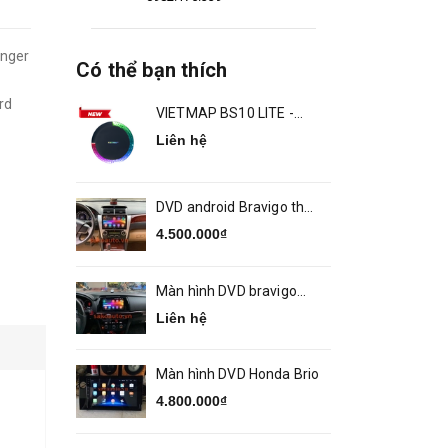
anger
Có thể bạn thích
rd
VIETMAP BS10 LITE -
ANDROID BOX Ô TÔ
Liên hệ
DVD android Bravigo theo
xe Camry 2014 2018
4.500.000₫
Màn hình DVD bravigo
theo xe MAZDA 6
Liên hệ
Màn hình DVD Honda Brio
4.800.000₫