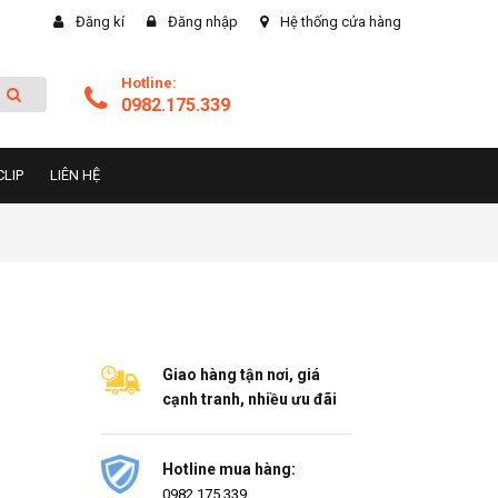
Đăng kí
Đăng nhập
Hệ thống cửa hàng
Hotline:
0982.175.339
CLIP
LIÊN HỆ
Giao hàng tận nơi, giá
cạnh tranh, nhiều ưu đãi
Hotline mua hàng:
0982.175.339