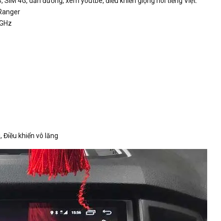
SIM 4G, dẫn đường, xem youtbe, điều khiển giọng nói tiếng Việt.
Ranger
6GHz
, Điều khiển vô lăng