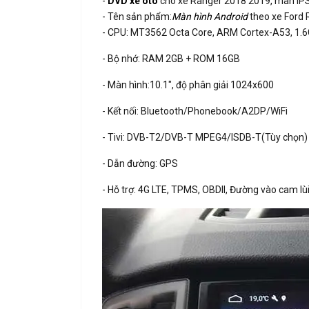
-
DVD xe oto
cho xe Ranger 2018 2019, màn IPS, 
- Tên sản phẩm:
Màn hình Android
theo xe Ford 
- CPU: MT3562 Octa Core, ARM Cortex-A53, 1.
- Bộ nhớ: RAM 2GB + ROM 16GB
- Màn hình:10.1", độ phân giải 1024x600
- Kết nối: Bluetooth/Phonebook/A2DP/WiFi
- Tivi: DVB-T2/DVB-T MPEG4/ISDB-T(Tùy chọn)
- Dẫn đường: GPS
- Hỗ trợ: 4G LTE, TPMS, OBDII, Đường vào cam lùi