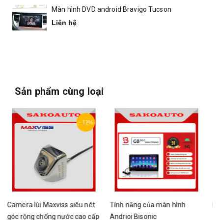
Màn hình DVD android Bravigo Tucson
Liên hệ
Sản phẩm cùng loại
Tính năng của màn hình
Màn hình Bisonic G9+
p
Andrioi Bisonic