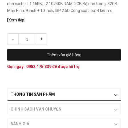
nhớ cache: L1 16KB, L2 1024KB RAM: 2GB Bộ nhớ trong: 32GB
Màn Hình: 9 inch + 10 inch, ISP 2.5D Công suất loa: 4 kênh x...
[Xem tiếp]
-
+
Thêm vào giỏ hàng
Gọi ngay :
0982.175.339
để được hỗ trợ
THÔNG TIN SẢN PHẨM
CHÍNH SÁCH VẬN CHUYỂN
ĐÁNH GIÁ