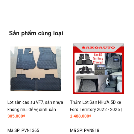
Sản phẩm cùng loại
Lót sàn cao su VF7, sàn nhựa
Thảm Lót Sàn NHỰA 5D xe
không mùi dễ vệ sinh. sản
Ford Territory 2022 - 2025 |
305.000₫
1.488.000₫
phẩm có bán tại hà nội
Hàng Nhựa đúc nguyên khối
KO TRÀN VIỀN TPE
Mã SP:
PVN1365
Mã SP:
PVN818