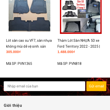
Lót sàn cao su VF7, sàn nhựa
Thảm Lót Sàn NHỰA 5D xe
không mùi dễ vệ sinh. sản
Ford Territory 2022 - 2025 |
305.000₫
1.488.000₫
phẩm có bán tại hà nội
Hàng Nhựa đúc nguyên khối
KO TRÀN VIỀN TPE
Mã SP:
PVN1365
Mã SP:
PVN818
Gửi email
Giới thiệu