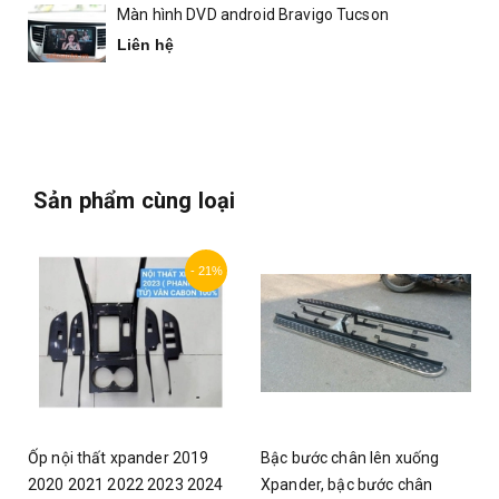
Màn hình DVD android Bravigo Tucson
Liên hệ
Sản phẩm cùng loại
- 21%
Ốp nội thất xpander 2019
Bậc bước chân lên xuống
1
2020 2021 2022 2023 2024
Xpander, bậc bước chân