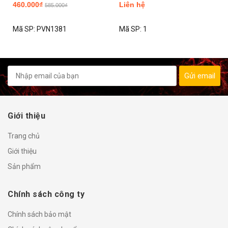
460.000₫
Liên hệ
2025 2026
xpander
585.000₫
Mã SP:
PVN1381
Mã SP:
1
Gửi email
Giới thiệu
Trang chủ
Giới thiệu
Sản phẩm
Chính sách công ty
Chính sách bảo mật