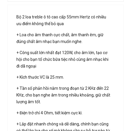
Bộ 2 loa treble ô tô cao cấp 55mm Hertz có nhiều
ưu điểm không thể bỏ qua
+ Loa cho âm thanh cực chất, âm thanh êm, giữ
đúng chất âm nhạc bạn muốn nghe.
+ Công suất lớn nhất đạt 120W, cho âm lớn, tạo cơ
hội cho bạn tổ chức bữa tiệc nhỏ cùng âm nhạc khi
đi dã ngoại
+ Kích thước VC là 25 mm.
+ Tần số phản hồi nằm trong đoạn từ 2 KHz đến 22
KHz, cho bạn nghe âm trong nhiều khoảng, giữ chất
lượng âm tốt.
+ Điện trở chỉ 4 Ohm, tiết kiệm cực kì.
+ Lắp đặt nhanh chóng và dễ dàng, chính bạn cũng
có thể lắp loa cho xế mà không cần sự hỗ trợ nào từ