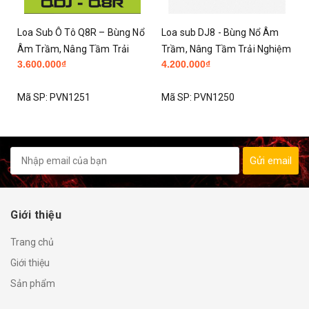
Loa Sub Ô Tô Q8R – Bùng Nổ
Loa sub DJ8 - Bùng Nổ Âm
Âm Trầm, Nâng Tầm Trải
Trầm, Nâng Tầm Trải Nghiệm
3.600.000₫
4.200.000₫
Nghiệm Lái Xe
Lái Xe
Mã SP:
PVN1251
Mã SP:
PVN1250
Gửi email
Giới thiệu
Trang chủ
Giới thiệu
Sản phẩm