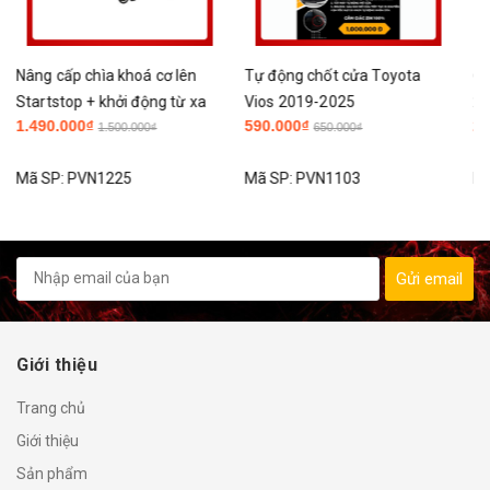
Tự động chốt cửa Toyota
ỐP GƯƠNG XE TOYOTA VIOS
Vios 2019-2025
2019 - 2024 cao cấp
590.000₫
229.000₫
650.000₫
Mã SP:
PVN1103
Mã SP:
PVN1083
Gửi email
Giới thiệu
Trang chủ
Giới thiệu
Sản phẩm