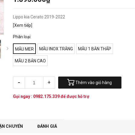
Lippo kia Cerato 2019-2022
[Xem tiếp]
Phân loại:
MẪU INOX TRẮNG
MẪU 1 BẢN THẤP
MẪU MER
next
MẪU 2 BẢN CAO
-
+
Thêm vào giỏ hàng
Gọi ngay :
0982.175.339
để được hỗ trợ
ẬN CHUYỂN
ĐÁNH GIÁ