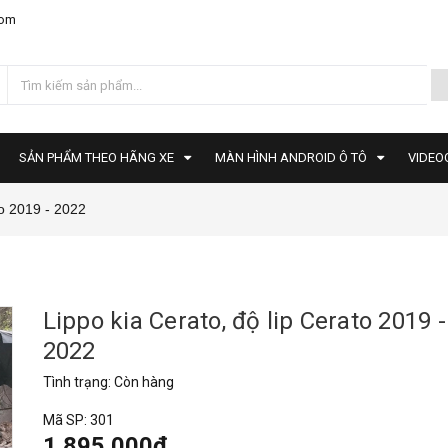
com
SẢN PHẨM THEO HÃNG XE
MÀN HÌNH ANDROID Ô TÔ
VIDEO
to 2019 - 2022
Lippo kia Cerato, độ lip Cerato 2019 -
2022
Tình trạng:
Còn hàng
Mã SP:
301
1.895.000₫