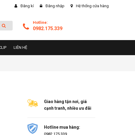
Đăng kí
Đăng nhập
Hệ thống cửa hàng
Hotline:
0982.175.339
CLIP
LIÊN HỆ
Giao hàng tận nơi, giá
cạnh tranh, nhiều ưu đãi
Hotline mua hàng:
0982.175.339