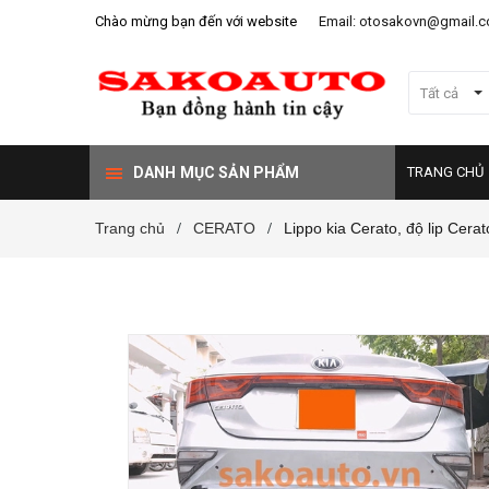
Chào mừng bạn đến với website
Email: otosakovn@gmail.
Tất cả
DANH MỤC SẢN PHẨM
TRANG CHỦ
Trang chủ
CERATO
Lippo kia Cerato, độ lip Cera
/
/