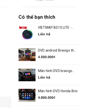
Có thể bạn thích
VIETMAP BS10 LITE -
ANDROID BOX Ô TÔ
Liên hệ
DVD android Bravigo theo
xe Camry 2014 2018
4.500.000₫
Màn hình DVD bravigo
theo xe MAZDA 6
Liên hệ
Màn hình DVD Honda Brio
4.800.000₫