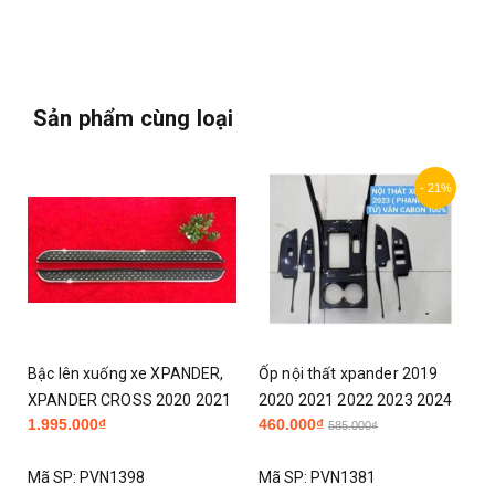
Sản phẩm cùng loại
- 21%
Ốp nội thất xpander 2019
Bậc bước chân lên xuống
1
2020 2021 2022 2023 2024
Xpander, bậc bước chân
460.000₫
Liên hệ
2025 2026
xpander
585.000₫
Mã SP:
PVN1381
Mã SP:
1