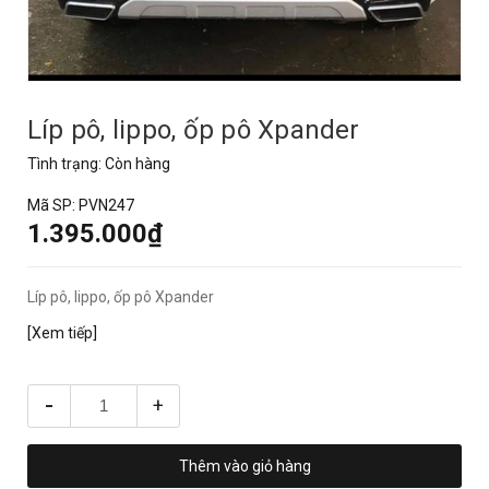
Líp pô, lippo, ốp pô Xpander
Tình trạng:
Còn hàng
Mã SP:
PVN247
1.395.000₫
Líp pô, lippo, ốp pô Xpander
[Xem tiếp]
-
+
Thêm vào giỏ hàng