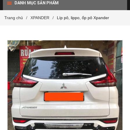
DANH MỤC SẢN PHẨM
Trang chủ
XPANDER
Líp pô, lippo, ốp pô Xpander
/
/