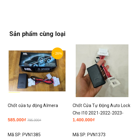
Sản phẩm cùng loại
- 26%
Chốt cửa tự động Almera
Chốt Cửa Tự Động Auto Lock
Cho I10 2021-2022-2023-
585.000₫
1.400.000₫
2024-2025 2026 Tự Động
795.000₫
Khóa Cửa Tự Động Chốt Cửa
Mã SP:
PVN1385
Mã SP:
PVN1373
Khi Di Chuyển