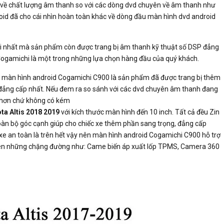
 về chất lượng âm thanh so với các dòng dvd chuyên về âm thanh như
oid đã cho cái nhìn hoàn toàn khác về dòng đầu màn hình dvd android
ới nhất mà sản phẩm còn được trang bị âm thanh kỹ thuật số DSP đẳng
 Cogamichi là một trong những lựa chọn hàng đầu của quý khách.
đến màn hình android Cogamichi C900 là sản phẩm đã được trang bị thêm
đẳng cấp nhất. Nếu đem ra so sánh với các dvd chuyên âm thanh đang
có hơn chứ không có kém
ta Altis 2018 2019
với kích thước màn hình đến 10 inch. Tất cả đều Zin
toàn bộ góc cạnh giúp cho chiếc xe thêm phần sang trọng, đẳng cấp
 lái xe an toàn là trên hết vậy nên màn hình android Cogamichi C900 hỗ trợ
ơn trên những chặng đường như: Came biến áp xuất lốp TPMS, Camera 360