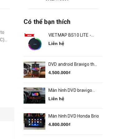
Có thể bạn thích
pto
VIETMAP BS10 LITE -
)...
ANDROID BOX Ô TÔ
Liên hệ
DVD android Bravigo theo
xe Camry 2014 2018
4.500.000₫
Màn hình DVD bravigo
theo xe MAZDA 6
Liên hệ
Màn hình DVD Honda Brio
4.800.000₫