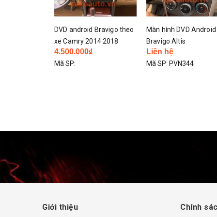
 Bravigo theo
Màn hình DVD Android
Đầu android bravigo
014 2018
Bravigo Altis
Camry 2019
₫
Liên hệ
Liên hệ
Mã SP:
PVN344
Mã SP:
PVN342
Giới thiệu
Chính sác