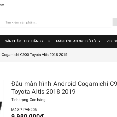
com
SẢN PHẨM THEO HÃNG XE
MÀN HÌNH ANDROID Ô TÔ
VIDEO
 Cogamichi C900 Toyota Altis 2018 2019
Đầu màn hình Android Cogamichi C
Toyota Altis 2018 2019
Tình trạng:
Còn hàng
Mã SP:
PVN205
9.980.000₫