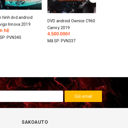
DVD Android c960 xe
 android Ownice C960
Camry
ry 2019
Màn hình Andr
4.500.000₫
00.000₫
Innova 2016 
Mã SP:
PVN300
SP:
PVN337
10.300.000₫
Mã SP:
PVN29
Gửi email
SAKOAUTO