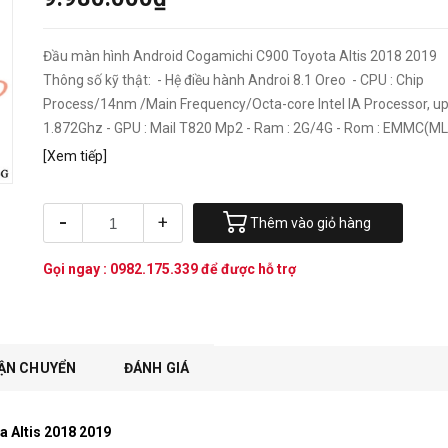
Đầu màn hình Android Cogamichi C900 Toyota Altis 2018 2019
Thông số kỹ thật: - Hệ điều hành Androi 8.1 Oreo - CPU : Chip
Process/14nm /Main Frequency/Octa-core Intel IA Processor, u
1.872Ghz - GPU : Mail T820 Mp2 - Ram : 2G/4G - Rom : EMMC(MLC
[Xem tiếp]
-
+
Thêm vào giỏ hàng
Gọi ngay :
0982.175.339
để được hỗ trợ
ẬN CHUYỂN
ĐÁNH GIÁ
 Altis 2018 2019