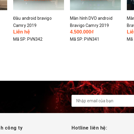
Màn hình DVD android
Màn hình dvd android
DVD
Bravigo Camry 2019
Bravigo Innova 2019
Cam
4.500.000₫
Liên hệ
4.5
Mã SP:
PVN341
Mã SP:
PVN340
Mã 
h công ty
Hotline liên hệ: