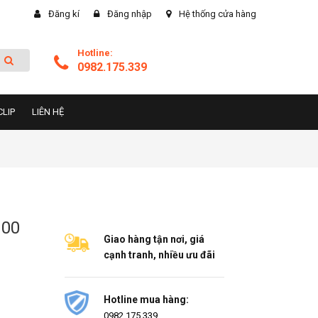
Đăng kí
Đăng nhập
Hệ thống cửa hàng
Hotline:
0982.175.339
CLIP
LIÊN HỆ
900
Giao hàng tận nơi, giá
cạnh tranh, nhiều ưu đãi
Hotline mua hàng:
0982.175.339