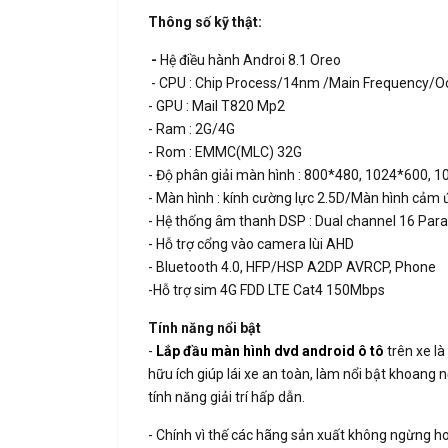
Thông số kỹ thật:
-
Hệ điều hành Androi 8.1 Oreo
- CPU : Chip Process/14nm /Main Frequency/Oct
- GPU : Mail T820 Mp2
- Ram : 2G/4G
- Rom : EMMC(MLC) 32G
- Độ phân giải màn hình : 800*480, 1024*600, 
- Màn hình : kính cường lực 2.5D/Màn hình cảm
- Hệ thống âm thanh DSP : Dual channel 16 Par
- Hỗ trợ cổng vào camera lùi AHD
- Bluetooth 4.0, HFP/HSP A2DP AVRCP, Phone
-Hỗ trợ sim 4G FDD LTE Cat4 150Mbps
Tính năng nổi bật
-
Lắp đầu màn hình dvd android ô tô
trên xe là
hữu ích giúp lái xe an toàn, làm nổi bật khoang 
tính năng giải trí hấp dẫn.
- Chính vì thế các hãng sản xuất không ngừng 