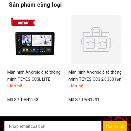
Sản phẩm cùng loại
Màn hình Android ô tô thông
Màn hình Android ô tô thông
minh TEYES CC3L LITE
minh TEYES CC3 2K 360 liền
Liên hệ
Liên hệ
camera 360
Mã SP:
PVN1243
Mã SP:
PVN1231
Gửi email