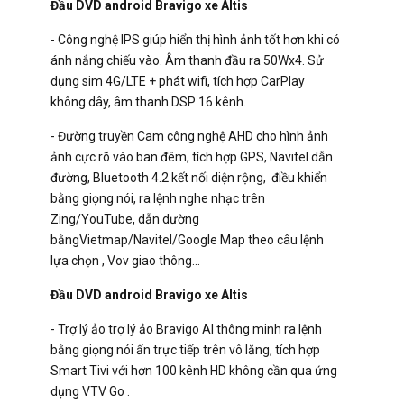
Đầu DVD android Bravigo xe Altis
- Công nghệ IPS giúp hiển thị hình ảnh tốt hơn khi có
ánh nắng chiếu vào. Âm thanh đầu ra 50Wx4. Sử
dụng sim 4G/LTE + phát wifi, tích hợp CarPlay
không dây, âm thanh DSP 16 kênh.
- Đường truyền Cam công nghệ AHD cho hình ảnh
ảnh cực rõ vào ban đêm, tích hợp GPS, Navitel dẫn
đường, Bluetooth 4.2 kết nối diện rộng, điều khiển
bằng giọng nói, ra lệnh nghe nhạc trên
Zing/YouTube, dẫn dường
bằngVietmap/Navitel/Google Map theo câu lệnh
lựa chọn , Vov giao thông...
Đầu DVD android Bravigo xe Altis
- Trợ lý ảo trợ lý ảo Bravigo Al thông minh ra lệnh
bằng giọng nói ấn trực tiếp trên vô lăng, tích hợp
Smart Tivi với hơn 100 kênh HD không cần qua ứng
dụng VTV Go .