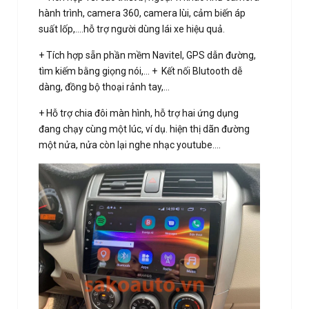
hành trình, camera 360, camera lùi, cảm biến áp
suất lốp,....hỗ trợ người dùng lái xe hiệu quả.
+ Tích hợp sẵn phần mềm Navitel, GPS dẫn đường,
tìm kiếm bằng giọng nói,... + Kết nối Blutooth dễ
dàng, đồng bộ thoại rảnh tay,...
+ Hỗ trợ chia đôi màn hình, hỗ trợ hai ứng dụng
đang chạy cùng một lúc, ví dụ. hiện thị dãn đường
một nửa, nửa còn lại nghe nhạc youtube....