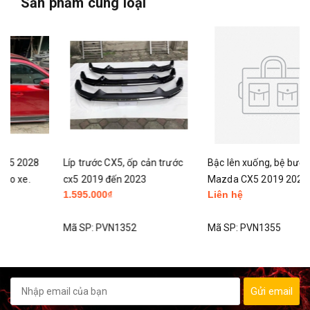
Sản phẩm cùng loại
Líp trước CX5, ốp cản trước
Bậc lên xuống, bệ bước chân
cx5 2019 đến 2023
Mazda CX5 2019 2020 đến
1.595.000₫
Liên hệ
2025
Mã SP:
PVN1352
Mã SP:
PVN1355
Gửi email