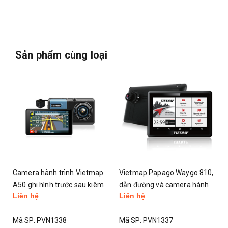
Sản phẩm cùng loại
Vietmap Papago Waygo 810,
Camera hành trình Vietmap
dẫn đường và camera hành
D19 camera kép kèm dẫn
Liên hệ
Liên hệ
trình | tặng PMH 100k
đường đặt taplo
Mã SP:
PVN1337
Mã SP:
PVN1336