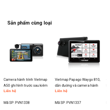
Sản phẩm cùng loại
Vietmap Papago Waygo 810,
Camera hành trình Vietmap
dẫn đường và camera hành
D19 camera kép kèm dẫn
Liên hệ
Liên hệ
trình | tặng PMH 100k
đường đặt taplo
Mã SP:
PVN1337
Mã SP:
PVN1336