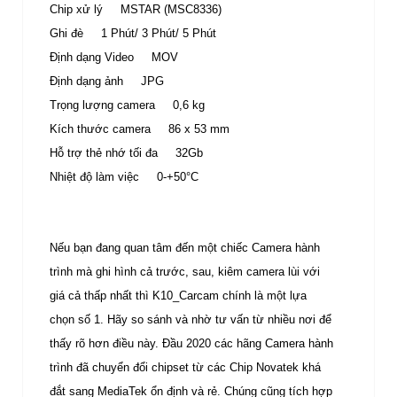
Chip xử lý MSTAR (MSC8336)
Ghi đè 1 Phút/ 3 Phút/ 5 Phút
Định dạng Video MOV
Định dạng ảnh JPG
Trọng lượng camera 0,6 kg
Kích thước camera 86 x 53 mm
Hỗ trợ thẻ nhớ tối đa 32Gb
Nhiệt độ làm việc 0-+50°C
Nếu bạn đang quan tâm đến một chiếc Camera hành
trình mà ghi hình cả trước, sau, kiêm camera lùi với
giá cả thấp nhất thì K10_Carcam chính là một lựa
chọn số 1. Hãy so sánh và nhờ tư vấn từ nhiều nơi để
thấy rõ hơn điều này. Đầu 2020 các hãng Camera hành
trình đã chuyển đổi chipset từ các Chip Novatek khá
đắt sang MediaTek ổn định và rẻ. Chúng cũng tích hợp