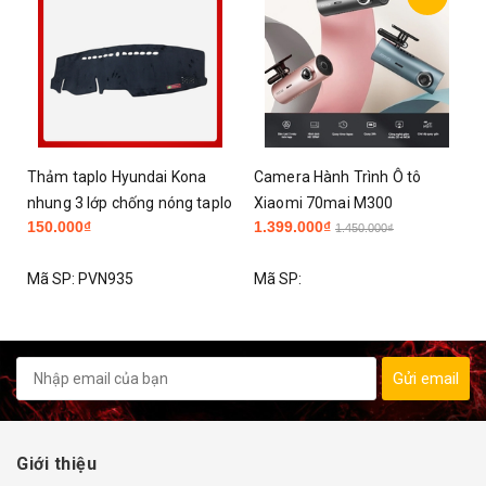
-
Thảm taplo Hyundai Kona
Camera Hành Trình Ô tô
nhung 3 lớp chống nóng taplo
Xiaomi 70mai M300
150.000₫
1.399.000₫
1.450.000₫
Mã SP:
PVN935
Mã SP:
Gửi email
Giới thiệu