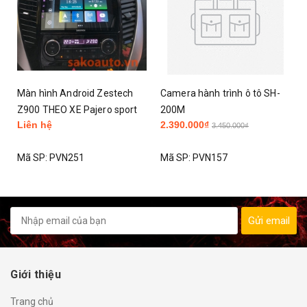
Màn hình Android Zestech
Camera hành trình ô tô SH-
Z900 THEO XE Pajero sport
200M
Liên hệ
2.390.000₫
3.450.000₫
Mã SP:
PVN251
Mã SP:
PVN157
Gửi email
Giới thiệu
Trang chủ