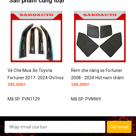
Sản phẩm cùng loại
ta
Rèm che nắng xe Fortuner
Thảm taplo Fortuner 2008
Chỉ Inox
2008 - 2024 Hút nam châm
2021 nhung 3 lớp chống 
198.000₫
150.000₫
taplo hiệu quả
Mã SP:
PVN969
Mã SP:
PVN941
Gửi email