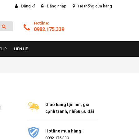
Đăng kí
Đăng nhập
Hệ thống cửa hàng
Hotline:
0982.175.339
CLIP
LIÊN HỆ
Giao hàng tận nơi, giá
U
cạnh tranh, nhiều ưu đãi
Hotline mua hàng:
0982.175.339