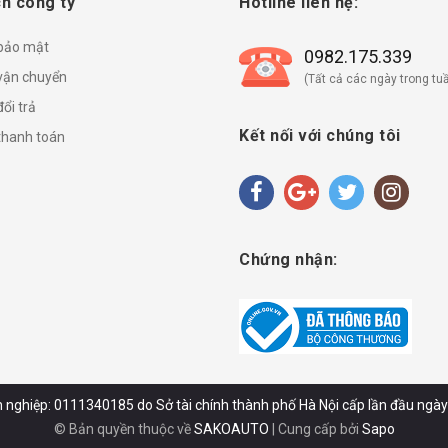
h công ty
Hotline liên hệ:
 bảo mật
0982.175.339
vận chuyển
(Tất cả các ngày trong tuầ
ổi trả
Kết nối với chúng tôi
thanh toán
Chứng nhận:
 nghiệp: 0111340185 do Sở tài chính thành phố Hà Nội cấp lần đầu ngà
© Bản quyền thuộc về
SAKOAUTO
|
Cung cấp bởi
Sapo