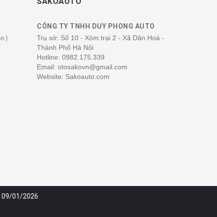
SAKOAUTO
CÔNG TY TNHH DUY PHONG AUTO
Trụ sở: Số 10 - Xóm trại 2 - Xã Dân Hoà -
n )
Thành Phố Hà Nội
Hotline:
0982.175.339
Email: otosakovn@gmail.com
Website: Sakoauto.com
y 09/01/2026