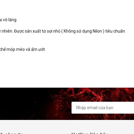
i vô lăng
 nhiên. Được sản xuất từ sợi nhỏ ( Không sử dụng Nilon ) tiêu chuẩn
ạn chế móp méo và ẩm ướt.