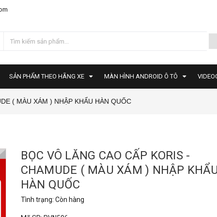
com
SẢN PHẨM THEO HÃNG XE
MÀN HÌNH ANDROID Ô TÔ
VIDEO
DE ( MÀU XÁM ) NHẬP KHẨU HÀN QUỐC
BỌC VÔ LĂNG CAO CẤP KORIS -
CHAMUDE ( MÀU XÁM ) NHẬP KHẨ
HÀN QUỐC
Tình trạng:
Còn hàng