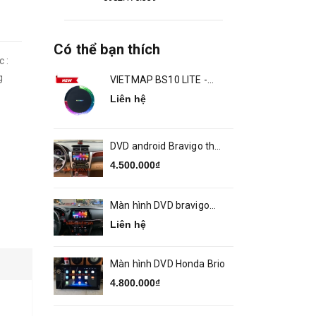
Có thể bạn thích
 :
g
VIETMAP BS10 LITE -
ANDROID BOX Ô TÔ
Liên hệ
DVD android Bravigo theo
xe Camry 2014 2018
4.500.000₫
Màn hình DVD bravigo
theo xe MAZDA 6
Liên hệ
Màn hình DVD Honda Brio
4.800.000₫