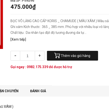
Mã SP:
PVN596
475.000₫
BỌC VÔ LĂNG CAO CẤP KORIS _ CHAMUDE ( MÀU XÁM ) Màu sắc
Ghi xám Kích thước : 365 _ 385 mm. Phù hợp với nhiều loại vô lăn
Chất liệu : Da nhân tạo đặt độ tương đương da tự...
[Xem tiếp]
-
+
Thêm vào giỏ hàng
Gọi ngay :
0982.175.339
để được hỗ trợ
ẬN CHUYỂN
ĐÁNH GIÁ
ÀU XÁM )