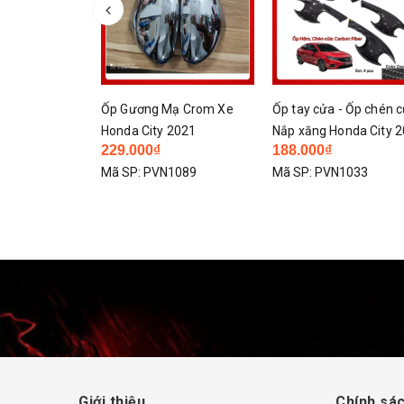
p
âng hạ kính
da City 2014-
k zin
Ốp Gương Mạ Crom Xe
Ốp tay cửa - Ốp chén c
1192
Honda City 2021
Nắp xăng Honda City 
229.000₫
188.000₫
- 2020 Carbon cao cấp
Mã SP:
PVN1089
Mã SP:
PVN1033
Giới thiệu
Chính sác