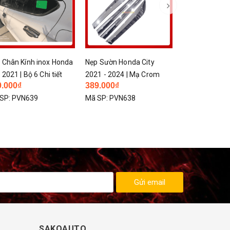
 Chân Kính inox Honda
Nẹp Sườn Honda City
 2021 | Bộ 6 Chi tiết
2021 - 2024 | Mạ Crom
0.000₫
389.000₫
Cao Cấp
SP:
PVN639
Mã SP:
PVN638
Gửi email
SAKOAUTO