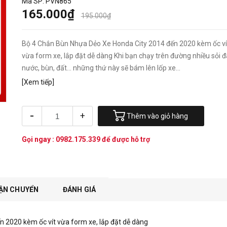
Mã SP:
PVN865
165.000₫
195.000₫
Bộ 4 Chắn Bùn Nhựa Dẻo Xe Honda City 2014 đến 2020 kèm ốc ví
vừa form xe, lắp đặt dễ dàng Khi bạn chạy trên đường nhiều sỏi đ
nước, bùn, đất... những thứ này sẽ bám lên lốp xe...
[Xem tiếp]
-
+
Thêm vào giỏ hàng
Gọi ngay :
0982.175.339
để được hỗ trợ
ẬN CHUYỂN
ĐÁNH GIÁ
 2020 kèm ốc vít vừa form xe, lắp đặt dễ dàng