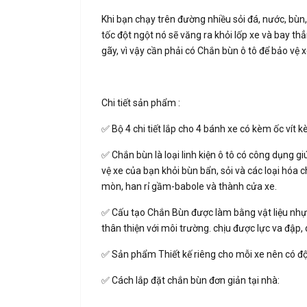
Khi bạn chạy trên đường nhiều sỏi đá, nước, bùn
tốc đột ngột nó sẽ văng ra khỏi lốp xe và bay t
gãy, vì vậy cần phải có Chắn bùn ô tô để bảo vệ 
Chi tiết sản phẩm :
✅ Bộ 4 chi tiết lắp cho 4 bánh xe có kèm ốc vít 
✅ Chắn bùn là loại linh kiện ô tô có công dụng g
vệ xe của bạn khỏi bùn bẩn, sỏi và các loại hó
mòn, han rỉ gầm-babole và thành cửa xe.
✅ Cấu tạo Chắn Bùn được làm bằng vật liệu nhựa 
thân thiện với môi trường. chịu được lực va đập,
✅ Sản phẩm Thiết kế riêng cho mỗi xe nên có độ 
✅ Cách lắp đặt chắn bùn đơn giản tại nhà: