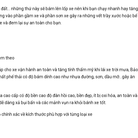
, đất... những thứ này sẽ bám lên lốp xe nên khi bạn chạy nhanh hay tăng
hẳng vào phần gầm xe và phần sơn xe gây ra những vết trầy xước hoặc bể
xe và đem lại sự an toàn cho bạn.
kèm theo
iúp cho xe vận hành an toàn và tăng tính thẩm mỹ khi lái xe trời mưa, Bảo
a chất phế thải có độ bám dính cao như nhựa đường, sơn, dầu mỡ…gây ăn
cao cấp có độ bền cao độ đàn hồi cao, bền đẹp, ít bị oxi hóa, an toàn và
 dễ dàng xả bụi bẩn và các mảnh vụn ra khỏi bánh xe tốt.
chính xác về kích thước phù hợp với từng loại xe