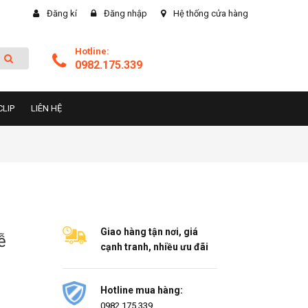
Đăng kí
Đăng nhập
Hệ thống cửa hàng
Hotline:
0982.175.339
CLIP
LIÊN HỆ
Giao hàng tận nơi, giá
ễ
cạnh tranh, nhiều ưu đãi
Hotline mua hàng:
0982.175.339