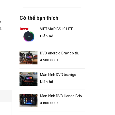
Có thể bạn thích
t
á,
VIETMAP BS10 LITE -
ANDROID BOX Ô TÔ
Liên hệ
DVD android Bravigo theo
xe Camry 2014 2018
4.500.000₫
Màn hình DVD bravigo
theo xe MAZDA 6
Liên hệ
Màn hình DVD Honda Brio
4.800.000₫